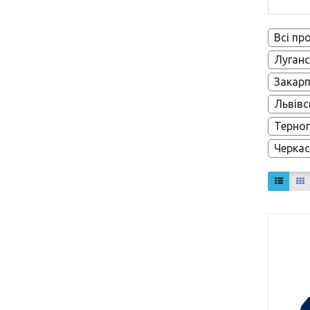
Всі пр
Луганс
Закарп
Львівс
Терноп
Черкас