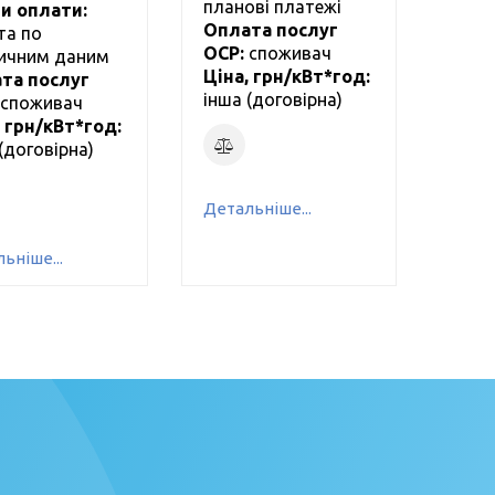
планові платежі
и оплати:
Оплата послуг
та по
ОСР:
cпоживач
ичним даним
Ціна, грн/кВт*год:
та послуг
інша (
договірна
)
cпоживач
, грн/кВт*год:
(
договірна
)
Детальніше...
ьніше...