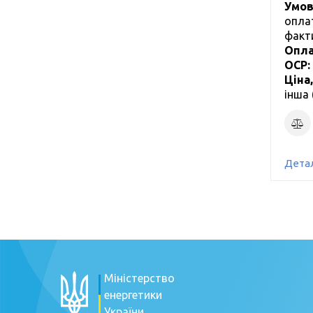
Умов
опла
факт
Опла
ОСР:
Ціна
інша 
Детал
Міністерство
енергетики
України