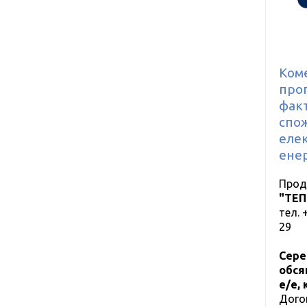
Коме
проп
фак
спож
елек
енер
Прод
"ТЕП
тел.
29
Сере
обся
е/е, 
Дого