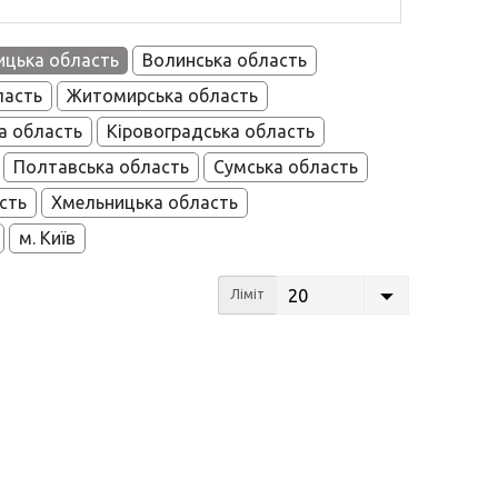
ицька область
Волинська область
ласть
Житомирська область
а область
Кіровоградська область
Полтавська область
Сумська область
сть
Хмельницька область
м. Київ
20
Ліміт