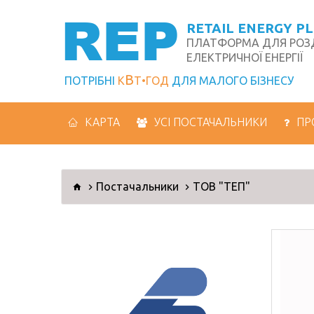
REP
RETAIL ENERGY P
ПЛАТФОРМА ДЛЯ РОЗД
ЕЛЕКТРИЧНОЇ ЕНЕРГІЇ
В
ПОТРІБНІ
К
Т
ГОД
ДЛЯ МАЛОГО БІЗНЕСУ
КАРТА
УСІ ПОСТАЧАЛЬНИКИ
ПР
Постачальники
ТОВ "ТЕП"