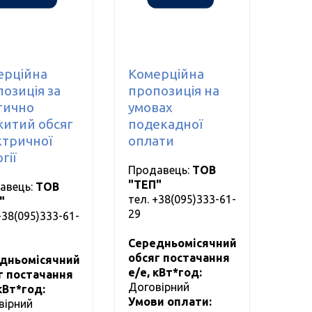
рційна
Комерційна
озиція за
пропозиція на
тично
умовах
итий обсяг
подекадної
тричної
оплати
гії
Продавець:
ТОВ
"ТЕП"
авець:
ТОВ
тел.
+38(095)333-61-
"
29
+38(095)333-61-
Середньомісячний
обсяг постачання
дньомісячний
е/е, кВт*год:
г постачання
Договірний
кВт*год:
Умови оплати:
вірний