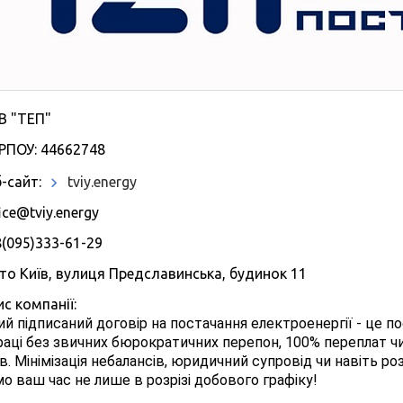
В "ТЕП"
РПОУ: 44662748
-сайт:
tviy.energy
ice@tviy.energy
(095)333-61-29
то Київ, вулиця Предславинська, будинок 11
с компанії:
й підписаний договір на постачання електроенергії - це п
раці без звичних бюрократичних перепон, 100% переплат ч
в.
Мінімізація небалансів, юридичний супровід чи навіть ро
мо ваш час не лише в розрізі добового графіку!