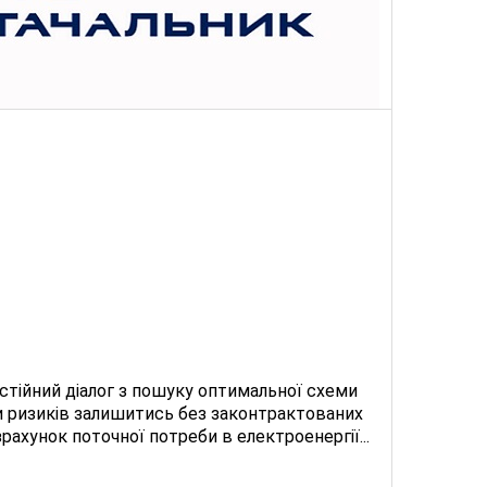
остійний діалог з пошуку оптимальної схеми
и ризиків залишитись без законтрактованих
зрахунок поточної потреби в електроенергії...