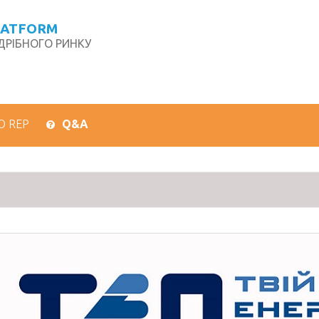
LATFORM
РІБНОГО РИНКУ
О REP
Q&A