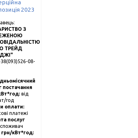
ерційна
озиція 2023
авець:
АРИСТВО З
ЕЖЕНОЮ
ПОВІДАЛЬНІСТЮ
РО ТРЕЙД
РДЖІ"
+38(093)526-08-
дньомісячний
г постачання
 кВт*год:
від
вт/год
и оплати:
сові платежі
та послуг
cпоживач
, грн/кВт*год: