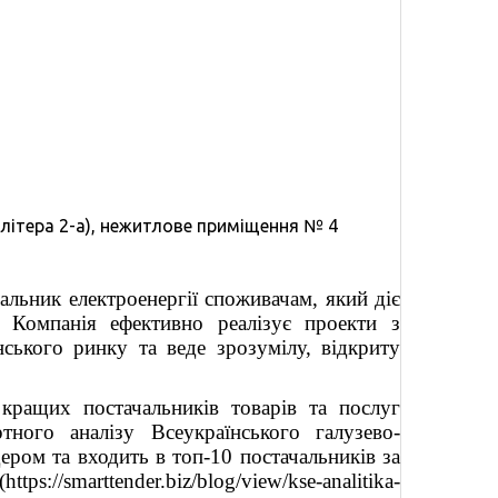
с (літера 2-а), нежитлове приміщення № 4
ник електроенергії споживачам, який діє
Компанія ефективно реалізує проекти з
нського ринку та веде зрозумілу, відкриту
кращих постачальників товарів та послуг
ертного аналізу Всеукраїнського галузево-
дером та входить в топ-10 постачальників за
s://smarttender.biz/blog/view/kse-analitika-