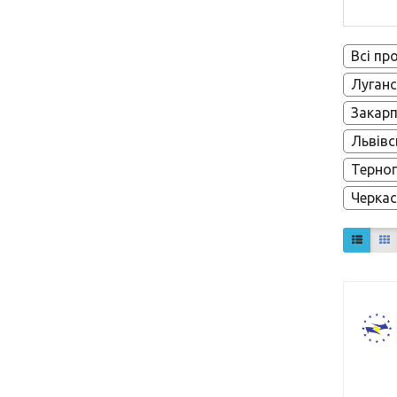
Всі пр
Луганс
Закарп
Львівс
Терноп
Черкас