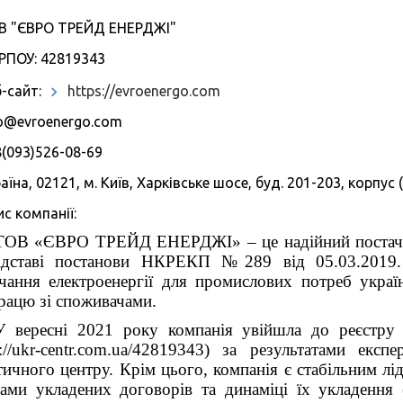
В "ЄВРО ТРЕЙД ЕНЕРДЖІ"
РПОУ: 42819343
-сайт:
https://evroenergo.com
fo@evroenergo.com
(093)526-08-69
аїна, 02121, м. Київ, Харківське шосе, буд. 201-203, корпу
с компанії:
ТОВ «ЄВРО ТРЕЙД ЕНЕРДЖІ» – це надійний постачаль
ідставі постанови НКРЕКП №289 від 05.03.2019. 
чання електроенергії для промислових потреб украї
рацю зі споживачами.
У вересні 2021 року компанія увійшла до реєстру 
s://ukr-centr.com.ua/42819343) за результатами експ
тичного центру. Крім цього, компанія є стабільним лі
ами укладених договорів та динаміці їх укладення (http