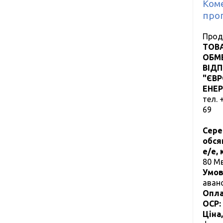
Ком
проп
Прод
ТОВ
ОБМ
ВІД
"ЄВ
ЕНЕ
тел.
69
Сере
обся
е/е,
80 М
Умов
аван
Опла
ОСР:
Ціна