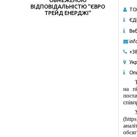
ВІДПОВІДАЛЬНІСТЮ "ЄВРО
ТО
ТРЕЙД ЕНЕРДЖІ"
ЄД
Веб
in
+38
Укр
Опи
на п
поста
співп
(http
аналі
обсяг