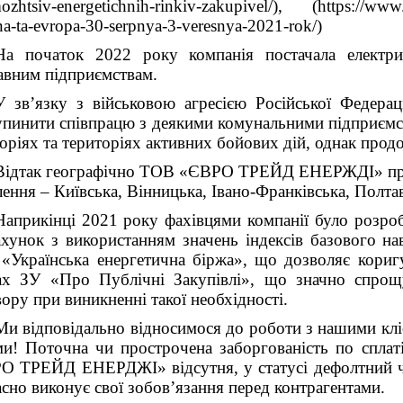
ozhtsiv-energetichnih-rinkiv-zakupivel/), (https://www.
na-ta-evropa-30-serpnya-3-veresnya-2021-rok/)
На початок 2022 року компанія постачала електр
авним підприємствам.
У зв’язку з військовою агресією Російської Федера
пинити співпрацю з деякими комунальними підприємс
оріях та територіях активних бойових дій, однак прод
Відтак географічно ТОВ «ЄВРО ТРЕЙД ЕНЕРЖДІ» працю
ення – Київська, Вінницька, Івано-Франківська, Полтав
Наприкінці 2021 року фахівцями компанії було розр
хунок з використанням значень індексів базового н
«Українська енергетична біржа», що дозволяє кориг
ах ЗУ «Про Публічні Закупівлі», що значно спро
ору при виникненні такої необхідності.
Ми відповідально відносимося до роботи з нашими клі
ми! Поточна чи прострочена заборгованість по сплат
О ТРЕЙД ЕНЕРДЖІ» відсутня, у статусі дефолтний чи
асно виконує свої зобов’язання перед контрагентами.