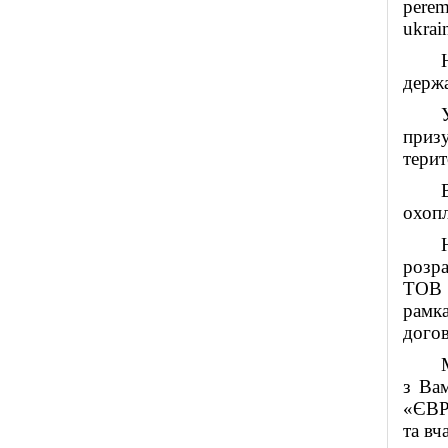
perem
ukrai
держ
призу
терит
охопл
розра
ТОВ 
рамк
догов
з Ва
«ЄВР
та вч