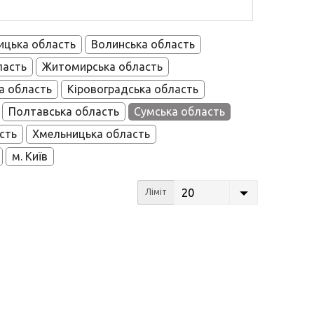
ицька область
Волинська область
ласть
Житомирська область
а область
Кіровоградська область
Полтавська область
Сумська область
сть
Хмельницька область
м. Київ
20
Ліміт