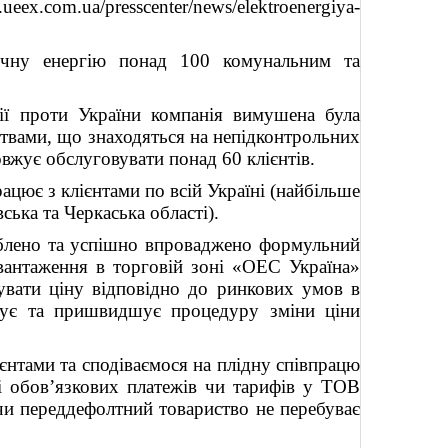
ueex.com.ua/presscenter/news/elektroenergiya-
ичну енергію понад 100 комунальним та
ції проти України компанія вимушена була
твами, що знаходяться на непідконтрольних
овжує обслуговувати понад 60 клієнтів.
є з клієнтами по всій Україні (найбільше
ська та Черкаська області).
облено та успішно впроваджено формульний
авантаження в торговій зоні «ОЕС Україна»
увати ціну відповідно до ринкових умов в
щує та пришвидшує процедуру зміни ціни
єнтами та сподіваємося на плідну співпрацю
і обов’язкових платежів чи тарифів у ТОВ
 переддефолтний товариство не перебуває