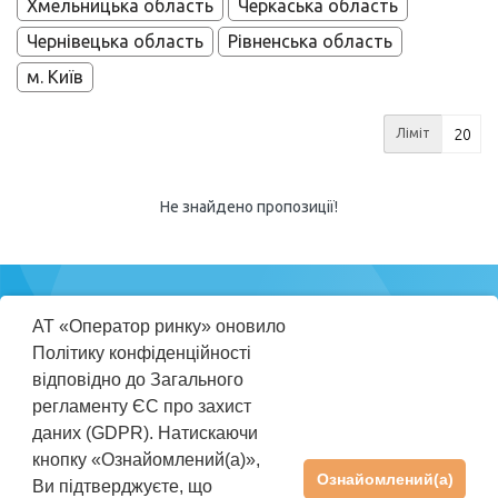
Хмельницька область
Черкаська область
Чернівецька область
Рівненська область
м. Київ
Ліміт
Не знайдено пропозиції!
Міністерство
АТ «Оператор ринку» оновило
енергетики
Політику конфіденційності
України
відповідно до Загального
регламенту ЄС про захист
ПРАВИЛА КОРИСТУВАННЯ REP
даних (GDPR). Натискаючи
ІНСТРУКЦІЯ КОРИСТУВАЧА
кнопку «Ознайомлений(а)»,
Ознайомлений(а)
Ви підтверджуєте, що
ПІДТРИМКА
+38(044) 205-01-36