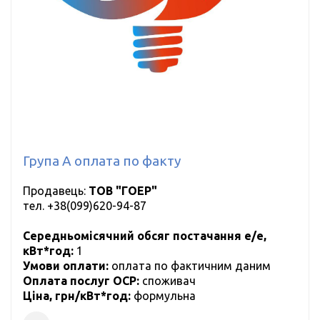
Група А оплата по факту
Продавець:
ТОВ "ГОЕР"
тел.
+38(099)620-94-87
Середньомісячний обсяг постачання е/е,
кВт*год:
1
Умови оплати:
оплата по фактичним даним
Оплата послуг ОСР:
cпоживач
Ціна, грн/кВт*год:
формульна