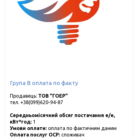
Група B оплата по факту
Продавець:
ТОВ "ГОЕР"
тел.
+38(099)620-94-87
Середньомісячний обсяг постачання е/е,
кВт*год:
1
Умови оплати:
оплата по фактичним даним
Оплата послуг ОСР:
cпоживач