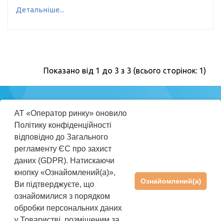
Детальніше...
Показано від 1 до 3 з 3 (всього сторінок: 1)
Міністерство
АТ «Оператор ринку» оновило
енергетики
Політику конфіденційності
України
відповідно до Загального
регламенту ЄС про захист
ПРАВИЛА КОРИСТУВАННЯ REP
даних (GDPR). Натискаючи
ІНСТРУКЦІЯ КОРИСТУВАЧА
кнопку «Ознайомлений(а)»,
Ознайомлений(а)
Ви підтверджуєте, що
ПІДТРИМКА
+38(044) 205-01-36
ознайомилися з порядком
rep@oree.com.ua
обробки персональних даних
©2026 АТ «Оператор ринку». Усі права захищені
у Товаристві, розміщеним за