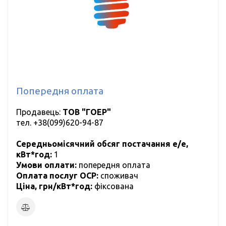
Попередня оплата
Продавець:
ТОВ "ГОЕР"
тел.
+38(099)620-94-87
Середньомісячний обсяг постачання е/е,
кВт*год:
1
Умови оплати:
попередня оплата
Оплата послуг ОСР:
cпоживач
Ціна, грн/кВт*год:
фіксована