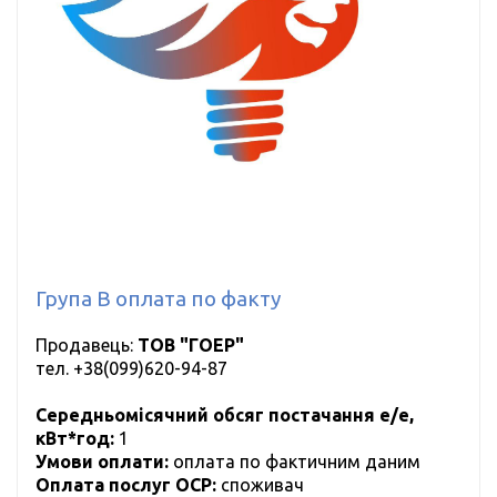
Група B оплата по факту
Продавець:
ТОВ "ГОЕР"
тел.
+38(099)620-94-87
Середньомісячний обсяг постачання е/е,
кВт*год:
1
Умови оплати:
оплата по фактичним даним
Оплата послуг ОСР:
cпоживач