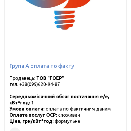
Група А оплата по факту
Продавець:
ТОВ "ГОЕР"
тел.
+38(099)620-94-87
Середньомісячний обсяг постачання е/е,
кВт*год:
1
Умови оплати:
оплата по фактичним даним
Оплата послуг ОСР:
cпоживач
Ціна, грн/кВт*год:
формульна