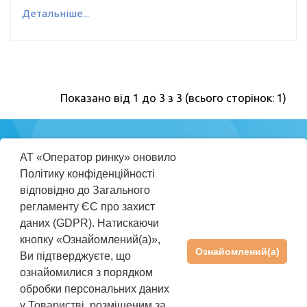
Детальніше...
Показано від 1 до 3 з 3 (всього сторінок: 1)
Міністерство
АТ «Оператор ринку» оновило
енергетики
Політику конфіденційності
України
відповідно до Загального
регламенту ЄС про захист
ПРАВИЛА КОРИСТУВАННЯ REP
даних (GDPR). Натискаючи
ІНСТРУКЦІЯ КОРИСТУВАЧА
кнопку «Ознайомлений(а)»,
Ознайомлений(а)
Ви підтверджуєте, що
ПІДТРИМКА
+38(044) 205-01-36
ознайомилися з порядком
rep@oree.com.ua
обробки персональних даних
©2026 АТ «Оператор ринку». Усі права захищені
у Товаристві, розміщеним за