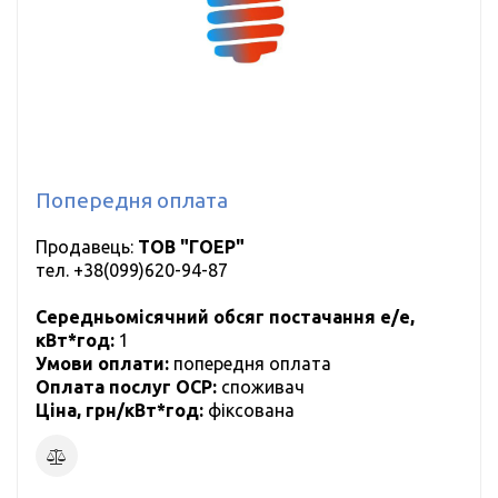
Попередня оплата
Продавець:
ТОВ "ГОЕР"
тел.
+38(099)620-94-87
Середньомісячний обсяг постачання е/е,
кВт*год:
1
Умови оплати:
попередня оплата
Оплата послуг ОСР:
cпоживач
Ціна, грн/кВт*год:
фіксована