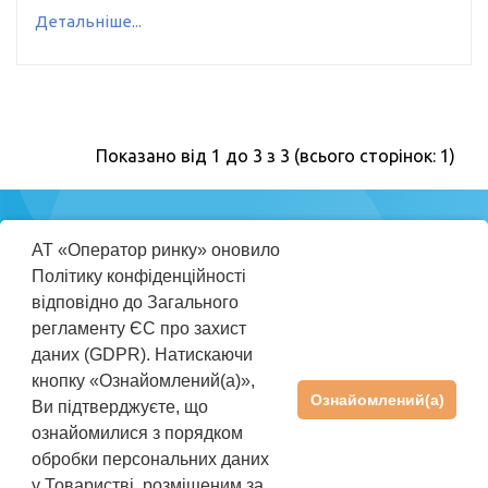
Детальніше...
Показано від 1 до 3 з 3 (всього сторінок: 1)
Міністерство
АТ «Оператор ринку» оновило
енергетики
Політику конфіденційності
України
відповідно до Загального
регламенту ЄС про захист
ПРАВИЛА КОРИСТУВАННЯ REP
даних (GDPR). Натискаючи
ІНСТРУКЦІЯ КОРИСТУВАЧА
кнопку «Ознайомлений(а)»,
Ознайомлений(а)
Ви підтверджуєте, що
ПІДТРИМКА
+38(044) 205-01-36
ознайомилися з порядком
rep@oree.com.ua
обробки персональних даних
©2026 АТ «Оператор ринку». Усі права захищені
у Товаристві, розміщеним за