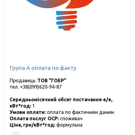
Група А оплата по факту
Продавець:
ТОВ "ГОЕР"
тел.
+38(099)620-94-87
Середньомісячний обсяг постачання е/е,
кВт*год:
1
Умови оплати:
оплата по фактичним даним
Оплата послуг ОСР:
cпоживач
Ціна, грн/кВт*год:
формульна