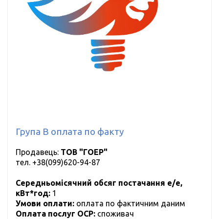
Група B оплата по факту
Продавець:
ТОВ "ГОЕР"
тел.
+38(099)620-94-87
Середньомісячний обсяг постачання е/е,
кВт*год:
1
Умови оплати:
оплата по фактичним даним
Оплата послуг ОСР:
cпоживач