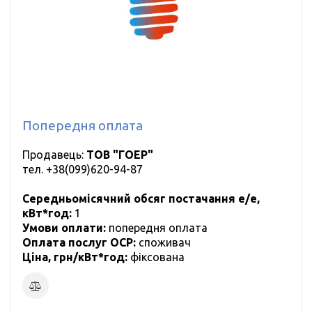
Попередня оплата
Продавець:
ТОВ "ГОЕР"
тел.
+38(099)620-94-87
Середньомісячний обсяг постачання е/е,
кВт*год:
1
Умови оплати:
попередня оплата
Оплата послуг ОСР:
cпоживач
Ціна, грн/кВт*год:
фіксована