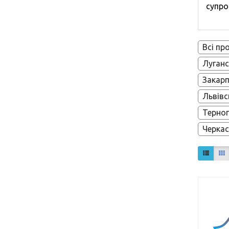
супро
Всі пр
Луганс
Закарп
Львівс
Терноп
Черкас