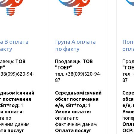
а B оплата
Група А оплата
Поп
акту
по факту
опл
авець:
ТОВ
Продавець:
ТОВ
Прод
Р"
"ГОЕР"
"ГОЕ
+38(099)620-94-
тел.
+38(099)620-94-
тел.
87
87
дньомісячний
Середньомісячний
Сере
г постачання
обсяг постачання
обся
 кВт*год:
1
е/е, кВт*год:
1
е/е,
и оплати:
Умови оплати:
Умов
та по
оплата по
попе
ичним даним
фактичним даним
Опла
та послуг
Оплата послуг
ОСР