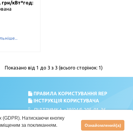
, грн/кВт*год:
ована
ьніше...
Показано від 1 до 3 з 3 (всього сторінок: 1)
ПРАВИЛА КОРИСТУВАННЯ REP
ІНСТРУКЦІЯ КОРИСТУВАЧА
ПІДТРИМКА
+38(044) 205-01-36
rep@oree.com.ua
х (GDPR). Натискаючи кнопку
зміщеним за покликанням.
Ознайомлений(а)
cookies