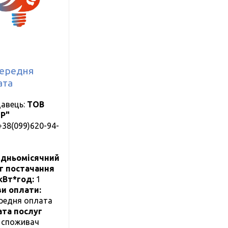
ередня
ата
авець:
ТОВ
Р"
+38(099)620-94-
дньомісячний
г постачання
 кВт*год:
1
и оплати:
редня оплата
та послуг
:
cпоживач