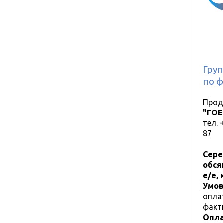
Груп
по ф
Прод
"ГОЕ
тел.
87
Сере
обся
е/е,
Умов
опла
факт
Опла