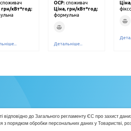
cпоживач
ОСР:
cпоживач
Ціна
, грн/кВт*год:
Ціна, грн/кВт*год:
фікс
ульна
формульна
Детал
ьніше...
Детальніше...
і відповідно до Загального регламенту ЄС про захист дани
©2026 АТ «Оператор ринку». Усі права захищені
я з порядком обробки персональних даних у Товаристві, ро
ка конфіденційності
Політика використання файлів 