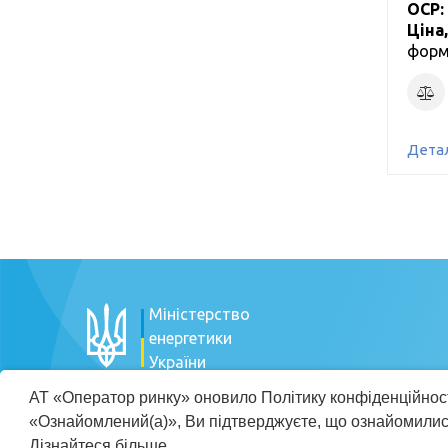
ОСР:
Ціна
форм
Детал
Міністерство
енергетики
України
АТ «Оператор ринку» оновило Політику конфіденційност
«Ознайомлений(а)», Ви підтверджуєте, що ознайомилис
Політи
Дізнайтеся більше...