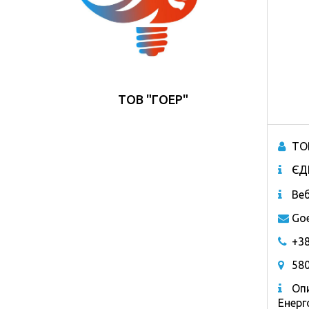
ТОВ "ГОЕР"
ТО
ЄД
Веб
Go
+38
580
Опи
Енерг