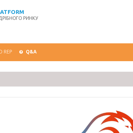
LATFORM
РІБНОГО РИНКУ
О REP
Q&A