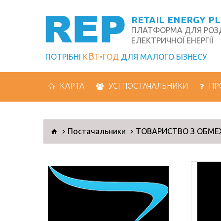
REP
RETAIL ENERGY P
ПЛАТФОРМА ДЛЯ РОЗД
ЕЛЕКТРИЧНОЇ ЕНЕРГІЇ
В
ПОТРІБНІ
К
Т
ГОД
ДЛЯ МАЛОГО БІЗНЕСУ
КАРТА
УСІ ПОСТАЧАЛЬНИКИ
ПР
Постачальники
ТОВАРИСТВО З ОБМЕЖ