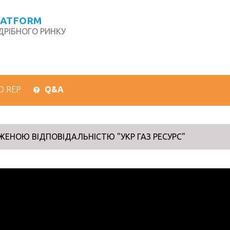
LATFORM
РІБНОГО РИНКУ
О REP
Q&A
ЕНОЮ ВІДПОВІДАЛЬНІСТЮ "УКР ГАЗ РЕСУРС"