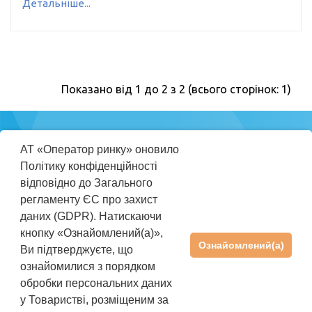
Детальніше...
Показано від 1 до 2 з 2 (всього сторінок: 1)
Міністерство
АТ «Оператор ринку» оновило
енергетики
Політику конфіденційності
України
відповідно до Загального
регламенту ЄС про захист
ПРАВИЛА КОРИСТУВАННЯ REP
даних (GDPR). Натискаючи
ІНСТРУКЦІЯ КОРИСТУВАЧА
кнопку «Ознайомлений(а)»,
Ознайомлений(а)
Ви підтверджуєте, що
ПІДТРИМКА
+38(044) 205-01-36
ознайомилися з порядком
rep@oree.com.ua
обробки персональних даних
©2026 АТ «Оператор ринку». Усі права захищені
у Товаристві, розміщеним за