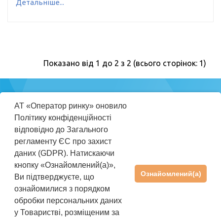
Детальніше...
Показано від 1 до 2 з 2 (всього сторінок: 1)
Міністерство
АТ «Оператор ринку» оновило
енергетики
Політику конфіденційності
України
відповідно до Загального
регламенту ЄС про захист
ПРАВИЛА КОРИСТУВАННЯ REP
даних (GDPR). Натискаючи
ІНСТРУКЦІЯ КОРИСТУВАЧА
кнопку «Ознайомлений(а)»,
Ознайомлений(а)
Ви підтверджуєте, що
ПІДТРИМКА
+38(044) 205-01-36
ознайомилися з порядком
rep@oree.com.ua
обробки персональних даних
©2026 АТ «Оператор ринку». Усі права захищені
у Товаристві, розміщеним за