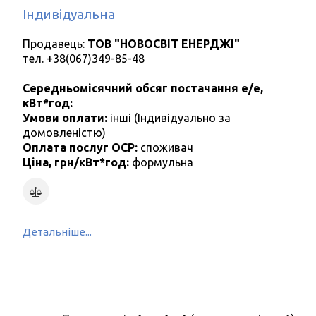
Індивідуальна
Продавець:
ТОВ "НОВОСВІТ ЕНЕРДЖІ"
тел.
+38(067)349-85-48
Середньомісячний обсяг постачання е/е,
кВт*год:
Умови оплати:
інші (Індивідуально за
домовленістю)
Оплата послуг ОСР:
cпоживач
Ціна, грн/кВт*год:
формульна
Детальніше...