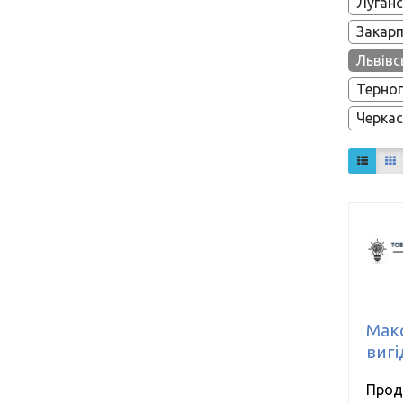
Луганс
Закарп
Львівс
Терноп
Черкас
Мак
вигі
Прод