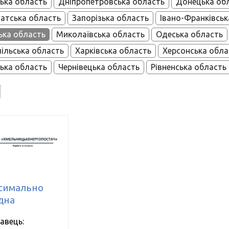
ька область
Дніпропетровська область
Донецька об
атська область
Запорізька область
Івано-Франківськ
ька область
Миколаївська область
Одеська область
ільська область
Харківська область
Херсонська обла
ька область
Чернівецька область
Рівненська область
симально
дна
авець: