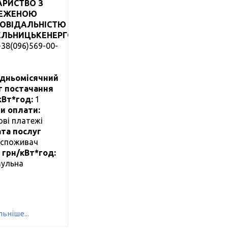
АРИСТВО З
ЕЖЕНОЮ
ПОВІДАЛЬНІСТЮ
ЕЛЬНИЦЬКЕНЕРГОПОСТАЧ"
+38(096)569-00-
дньомісячний
г постачання
 кВт*год:
1
и оплати:
ові платежі
та послуг
cпоживач
, грн/кВт*год:
ульна
ьніше...