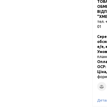
ТОВ
ОБМ
ВІД
"ХМ
тел.
01
Сере
обся
е/е,
Умов
план
Опла
ОСР:
Ціна
форм
Детал