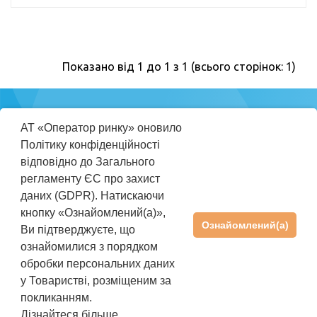
Показано від 1 до 1 з 1 (всього сторінок: 1)
Міністерство
АТ «Оператор ринку» оновило
енергетики
Політику конфіденційності
України
відповідно до Загального
регламенту ЄС про захист
ПРАВИЛА КОРИСТУВАННЯ REP
даних (GDPR). Натискаючи
ІНСТРУКЦІЯ КОРИСТУВАЧА
кнопку «Ознайомлений(а)»,
Ознайомлений(а)
Ви підтверджуєте, що
ПІДТРИМКА
+38(044) 205-01-36
ознайомилися з порядком
rep@oree.com.ua
обробки персональних даних
©2026 АТ «Оператор ринку». Усі права захищені
у Товаристві, розміщеним за
Політика
покликанням.
Політика використання
конфіденційності
файлів cookies
Дізнайтеся більше...