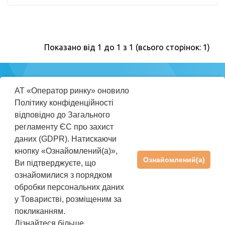
Показано від 1 до 1 з 1 (всього сторінок: 1)
Міністерство
АТ «Оператор ринку» оновило
енергетики
Політику конфіденційності
України
відповідно до Загального
регламенту ЄС про захист
ПРАВИЛА КОРИСТУВАННЯ REP
даних (GDPR). Натискаючи
ІНСТРУКЦІЯ КОРИСТУВАЧА
кнопку «Ознайомлений(а)»,
Ознайомлений(а)
Ви підтверджуєте, що
ПІДТРИМКА
+38(044) 205-01-36
ознайомилися з порядком
rep@oree.com.ua
обробки персональних даних
©2026 АТ «Оператор ринку». Усі права захищені
у Товаристві, розміщеним за
Політика
покликанням.
Політика використання
конфіденційності
файлів cookies
Дізнайтеся більше...