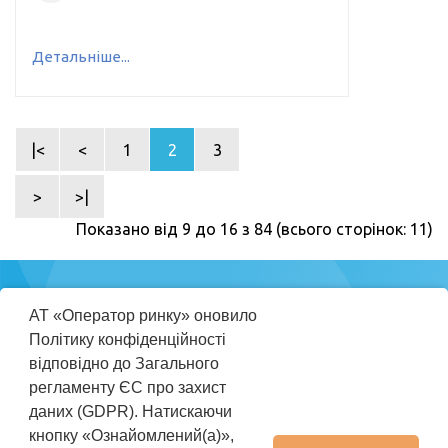
Детальніше...
|<
<
1
2
3
>
>|
Показано від 9 до 16 з 84 (всього сторінок: 11)
Міністерство
АТ «Оператор ринку» оновило
енергетики
Політику конфіденційності
України
відповідно до Загального
регламенту ЄС про захист
ПРАВИЛА КОРИСТУВАННЯ REP
даних (GDPR). Натискаючи
ІНСТРУКЦІЯ КОРИСТУВАЧА
кнопку «Ознайомлений(а)»,