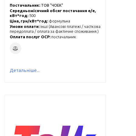
Постачальник:
ТОВ "ЧОЕК"
Середньомісячний обсяг постачання е/е,
кВт*год:
500
Ціна, грн/кВт*год:
формульна
Умови оплати:
інші (
Авансові платежі / часткова
передоплата / оплата за фактичне споживання.
)
Оплата послуг ОСР:
постачальник
Детальніше...