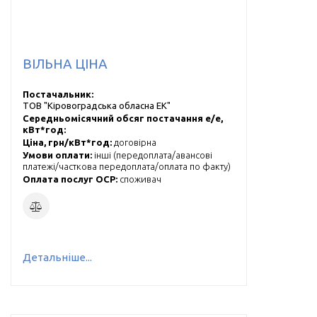
ВІЛЬНА ЦІНА
Постачальник:
ТОВ "Кіровоградська обласна ЕК"
Середньомісячний обсяг постачання е/е,
кВт*год:
Ціна, грн/кВт*год:
договірна
Умови оплати:
інші (
передоплата/авансові
платежі/часткова передоплата/оплата по факту
)
Оплата послуг ОСР:
cпоживач
Детальніше...