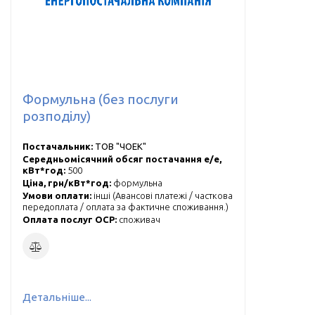
Формульна (без послуги
розподілу)
Постачальник:
ТОВ "ЧОЕК"
Середньомісячний обсяг постачання е/е,
кВт*год:
500
Ціна, грн/кВт*год:
формульна
Умови оплати:
інші (
Авансові платежі / часткова
передоплата / оплата за фактичне споживання.
)
Оплата послуг ОСР:
cпоживач
Детальніше...