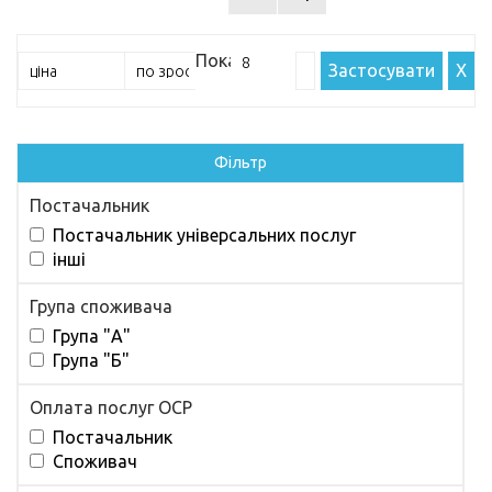
Показати:
Застосувати
X
Фільтр
Постачальник
Постачальник універсальних послуг
інші
Група споживача
Група "А"
Група "Б"
Оплата послуг ОСР
Постачальник
Споживач