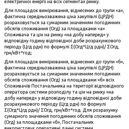
електричної енергії на всіх сегментах ринку.
Для площадок вимірювання, віднесених до групи «а»,
фактична середньозважена ціна закупівлі (ЦРДН)
розраховується за сумарним значенням погодинних
обсягів споживання (Огд) за площадками «а»
Споживача та цін на ринку «на добу наперед» у
відповідну годину відповідної доби розрахункового
періоду (Цгд рдн) по формулі Σ(Огд*Цгд рдн)/ ΣОгд,
грн/кВт*год;
Для площадок вимірювання, віднесених до групи «б»,
фактична середньозважена ціна закупівлі (ЦРДН)
розраховується за сумарним значенням погодинних
обсягів споживання (Огд) за площадками «б» всіх
Споживачів Постачальника на території відповідного
оператора системи розподілу та цін на ринку «на
добу наперед» у відповідну годину відповідної доби
розрахункового періоду (Цгд рдн) по формулі
Σ(Огд*Цгд рдн)/ ΣОгд, грн/кВт*год. Для розрахунку
сумарного значення погодинних обсягів споживання
(Огд) за площадками «б», Постачальник
використовує оперативні данні системи