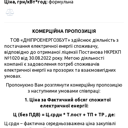
Ціна, грн/кВт*год:
формульна
КОМЕРЦІЙНА ПРОПОЗИЦІЯ
ТОВ «ДНІПРОЕНЕРГОЗБУТ» здійснює діяльність з
постачання електричної енергії споживачу,
відповідно до отриманої ліцензії Постанова НКРЕКП
№1020 від 30.08.2022 року. Метою діяльності
компанії є задоволення потреб споживачів
електричної енергії на прозорих та взаємовигідних
умовах.
Пропонуємо Вам розглянути комерційну пропозицію
з наступними умовами співпраці:
1. Ціна за Фактичний обсяг спожитої
електричної енергії:
Ц (без ПДВ) = Ц.срдн * Т.пост + ТП + ТР , де:
Ц.срдн – фактична середньозважена ціна закупівлі