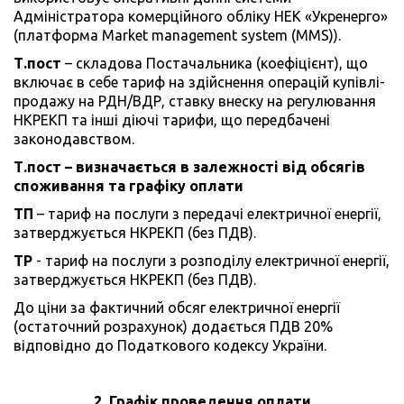
Адміністратора комерційного обліку НЕК «Укренерго»
(платформа Market management system (MMS)).
Т.пост
– складова Постачальника (коефіцієнт), що
включає в себе тариф на здійснення операцій купівлі-
продажу на РДН/ВДР, ставку внеску на регулювання
НКРЕКП та інші діючі тарифи, що передбачені
законодавством.
Т.пост – визначається в залежності від обсягів
споживання та графіку оплати
ТП
– тариф на послуги з передачі електричної енергії,
затверджується НКРЕКП (без ПДВ).
ТР
- тариф на послуги з розподілу електричної енергії,
затверджується НКРЕКП (без ПДВ).
До ціни за фактичний обсяг електричної енергії
(остаточний розрахунок) додається ПДВ 20%
відповідно до Податкового кодексу України.
2. Графік проведення оплати