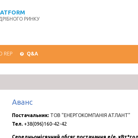
LATFORM
РІБНОГО РИНКУ
О REP
Q&A
Аванс
Постачальник:
ТОВ "ЕНЕРГОКОМПАНІЯ АТЛАНТ"
Тел.
+38(096)160-42-42
Середньомісячний обсяг постачання е/е, кВт*год