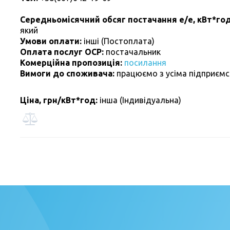
Середньомісячний обсяг постачання е/е, кВт*год
який
Умови оплати:
інші (Постоплата)
Оплата послуг ОСР:
постачальник
Комерційна пропозиція:
посилання
Вимоги до споживача:
працюємо з усіма підприєм
Ціна, грн/кВт*год:
інша (Індивідуальна)