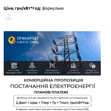
Ціна, грн/кВт*год:
формульна