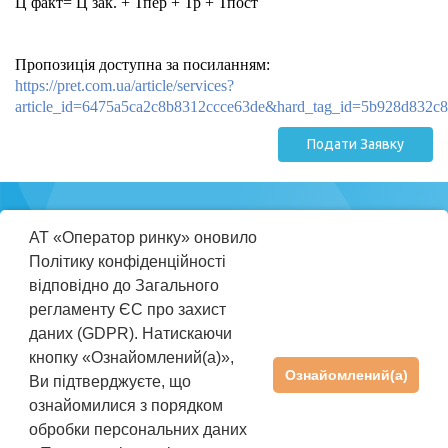
Ц факт= Ц зак. + Тпер + Тр + Тпост
Пропозиція доступна за посиланням:
https://pret.com.ua/article/services?
article_id=6475a5ca2c8b8312ccce63de&hard_tag_id=5b928d832c
Подати Заявку
Міністерство
АТ «Оператор ринку» оновило
енергетики
Політику конфіденційності
України
відповідно до Загального
регламенту ЄС про захист
ПРАВИЛА КОРИСТУВАННЯ REP
даних (GDPR). Натискаючи
ІНСТРУКЦІЯ КОРИСТУВАЧА
кнопку «Ознайомлений(а)»,
Ознайомлений(а)
Ви підтверджуєте, що
ПІДТРИМКА
+38(044) 205-01-36
ознайомилися з порядком
rep@oree.com.ua
обробки персональних даних
©2026 АТ «Оператор ринку». Усі права захищені