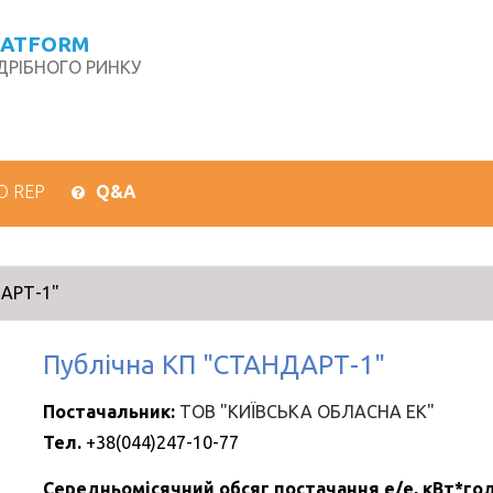
LATFORM
РІБНОГО РИНКУ
О REP
Q&A
ДАРТ-1"
Публічна КП "СТАНДАРТ-1"
Постачальник:
ТОВ "КИЇВСЬКА ОБЛАСНА ЕК"
Тел.
+38(044)247-10-77
Середньомісячний обсяг постачання е/е, кВт*год