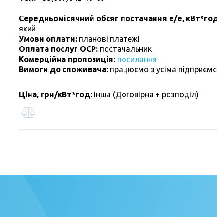
Середньомісячний обсяг постачання е/е, кВт*год
який
Умови оплати:
планові платежі
Оплата послуг ОСР:
постачальник
Комерційна пропозиція:
посилання
Вимоги до споживача:
працюємо з усіма підприєм
Ціна, грн/кВт*год:
інша (Договірна + розподіл)