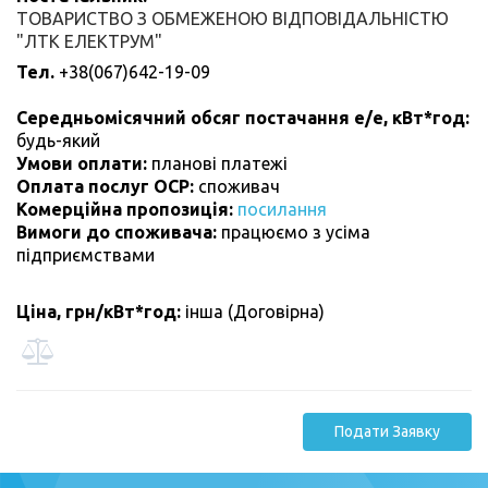
ТОВАРИСТВО З ОБМЕЖЕНОЮ ВІДПОВІДАЛЬНІСТЮ
"ЛТК ЕЛЕКТРУМ"
Тел.
+38(067)642-19-09
Середньомісячний обсяг постачання е/е, кВт*год:
будь-який
Умови оплати:
планові платежі
Оплата послуг ОСР:
cпоживач
Комерційна пропозиція:
посилання
Вимоги до споживача:
працюємо з усіма
підприємствами
Ціна, грн/кВт*год:
інша (Договірна)
Подати Заявку